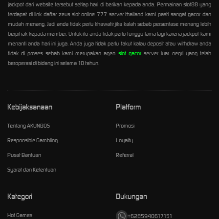
jackpot dari website tersebut setiap hari di berikan kepada anda. Permainan slot88 yang
terdapat di link daftar zeus slot online 777 server thailand kami pasti sangat gacor dan
mudah menang. Jadi anda tidak perlu khawatir jika kalah sebab persentase menang lebih
berpihak kepada member. Untuk itu anda tidak perlu tunggu lama lagi karena jackpot kami
menanti anda hari ini juga. Anda juga tidak perlu takut kalau deposit atau withdraw anda
tidak di proses sebab kami merupakan agen
slot gacor
server luar negri yang telah
beroperasi di bidang ini selama 10 tahun.
Kebijaksanaan
Platform
Tentang AKUNBOS
Promosi
Responsible Gambling
Loyalty
Pusat Bantuan
Referral
Syarat dan Ketentuan
Kategori
Dukungan
Hot Games
+6285940617151