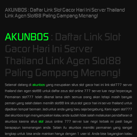
AKUNBOS : Daftar Link Slot Gacor Hari Ini Server Thailand
Link Agen Slot88 Paling Gampang Menang!
AKUNBOS
: Daftar Link Slot
Gacor Hari Ini Server
Thailand Link Agen Slot88
Paling Gampang Menang!
Selamat datang di
akunbos
yang merupakan situs slot gacor hari ini link slot777 server
thailand dan agen slot88 untuk daftar zeus slot online 777 server luar negri terpercaya.
Permainan slot777 telah dikenal lama oleh semua orang akan tetapi masih banyak
pemain yang salah dalam memilih slot88 link situs slot gacor hari ini server thailand untuk
dijadikan tempat bermain. Jadi untuk anda yang baru saja bergabung, Kami agen slot777
dari akunbos ingin menyampaikan kalau anda sudah tidak salah melakukan pendaftaran di
akunbos karena situs
slot
zeus online 777 server luar negri terbaik ini pasti bayar
berapapun kemenangan anda. Selain itu akunbos memiliki permainan yang sangat
lengkap untuk bisa anda mainkan hanya dengan 1 user id. Anda bisa bayangkan kalau