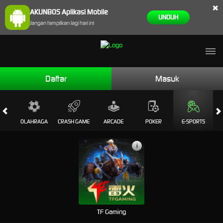
×
AKUNBOS Aplikasi Mobile
UNDUH
Jangan tampilkan lagi hari ini
Daftar
Masuk
L
OLAHRAGA
CRASH GAME
ARCADE
POKER
E-SPORTS
SA
i
TF Gaming