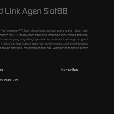
and Link Agen Slot88
aya. Permainan slot777 telah dikenal lama oleh semua orang akan tetapi masih
 Kami agen slot777 dari akunbos ingin menyampaikan kalau anda sudah tidak
iki permainan yang sangat lengkap untuk bisa anda mainkan hanya dengan 1
er thailand kami pasti sangat gacor dan mudah menang. Jadi anda tidak perlu
da juga tidak perlu takut kalau deposit atau withdraw anda tidak di proses
an
Komunitas
85940617151