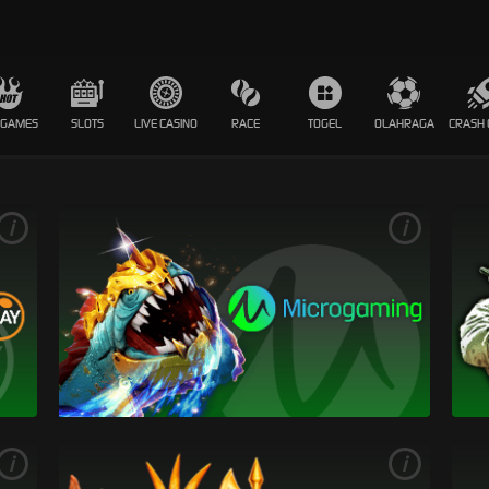
 GAMES
SLOTS
LIVE CASINO
RACE
TOGEL
OLAHRAGA
CRASH
i
i
i
i