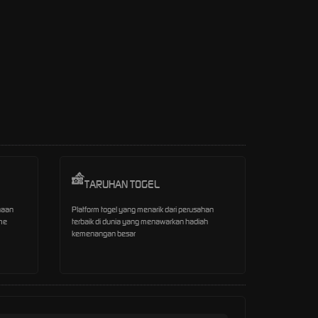
TARUHAN TOGEL
haan
Platform togel yang menarik dari perusahan
ame
terbaik di dunia yang menawarkan hadiah
kemenangan besar