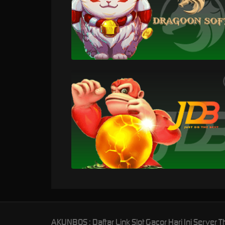
AKUNBOS : Daftar Link Slot Gacor Hari Ini Server