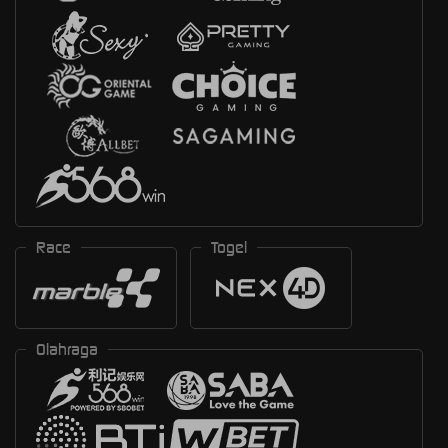
Race
Togel
Olahraga