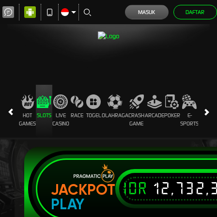
MASUK
DAFTAR
HOT
SLOTS
LIVE
RACE
TOGEL
OLAHRAGA
CRASH
ARCADE
POKER
E-
SABUN
GAMES
CASINO
GAME
SPORTS
AYAM
IDR
12,732,
JACKPOT
PLAY