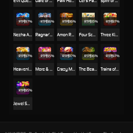
Evil Queen Cauldron
Gate of Ninja
Paw House 2
Let's Party
Spirit of Nine Tails
RTP
97%
RTP
96%
RTP
96%
RTP
95%
RTP
Nezha And The Dragon Emperor
Ragnar's Conquest
Amon Ra's Relic
Four Scholars
Three Kingdoms Slot
RTP
97%
RTP
95%
RTP
97%
RTP
RTP
97%
Heavenly Fortune
More & More Love
Crazy Miner
The Beanstalk
Trains of India
RTP
Jewel Space