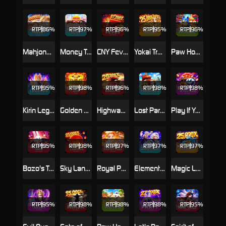
RTP
RTP
RTP
96%
RTP
95%
RTP
96%
Mahjong Frenzy : Tiles of Fortunes
Money Tree Slot
CNY Fever
Yokai Treasure
Paw House
RTP
95%
RTP
98%
RTP
96%
RTP
RTP
Kirin Legends
Golden Lion
Highway Kings HD
Lost Paradise 2
Play If You Dare
RTP
95%
RTP
98%
RTP
97%
RTP
97%
RTP
Bozo's Trick
Sky Lantern
Royal Pastry Chef
Elementalist
Magic Lamp Carnival
RTP
RTP
RTP
98%
RTP
98%
RTP
95%