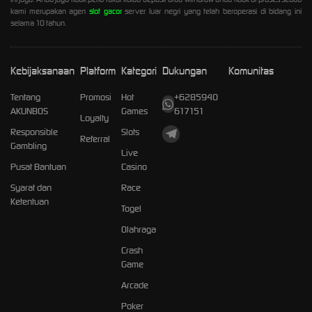
kami merupakan agen
slot gacor
server luar negri yang telah beroperasi di bidang ini
selama 10 tahun.
Kebijaksanaan
Platform
Kategori
Dukungan
Komunitas
Tentang
Promosi
Hot
+6285940
AKUNBOS
Games
617151
Loyalty
Responsible
Slots
Referral
Gambling
Live
Pusat Bantuan
Casino
Syarat dan
Race
Ketentuan
Togel
Olahraga
Crash
Game
Arcade
Poker