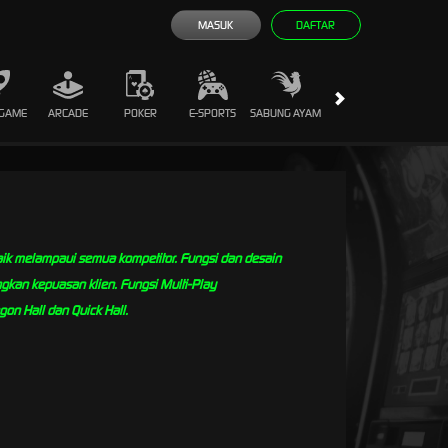
MASUK
DAFTAR
 GAME
ARCADE
POKER
E-SPORTS
SABUNG AYAM
PROMOSI
aik melampaui semua kompetitor. Fungsi dan desain
gkan kepuasan klien. Fungsi Multi-Play
on Hall dan Quick Hall.