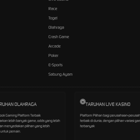
Race
Togel
Olahraga
Crash Game
Arcade
Poker
E-Sports
Sabung Ayam
RUHAN OLAHRAGA
TARUHAN LIVE KASINO
ook Gaming Platform Terbaik
Platform Pilihan bagi perusahaan-perusa
kan lebih banyak game, odds yang lebih
terbaik di dunia, dengan pilihan variasi g
 dan menyediakan pilihan yang lebih
terbanyak
untuk pemain.