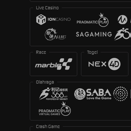
Live Casino
Race
Togel
Olahraga
Crash Game