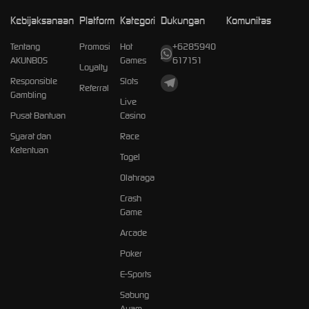
Kebijaksanaan
Platform
Kategori
Dukungan
Komunitas
Tentang
Promosi
Hot
+6285940
AKUNBOS
Games
617151
Loyalty
Responsible
Slots
Referral
Gambling
Live
Pusat Bantuan
Casino
Syarat dan
Race
Ketentuan
Togel
Olahraga
Crash
Game
Arcade
Poker
E-Sports
Sabung
Ayam