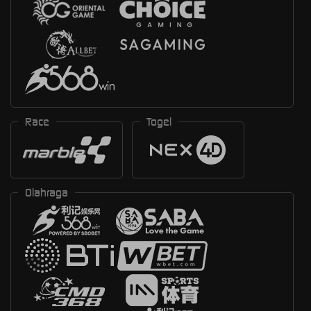
Race
Togel
Olahraga