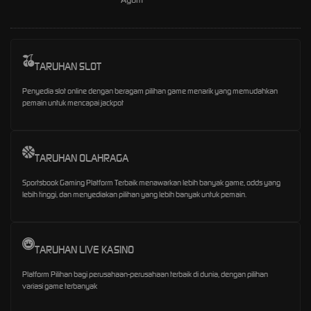
TARUHAN SLOT
Penyedia slot online dengan beragam pilihan game menarik yang memudahkan
pemain untuk mencapai jackpot
TARUHAN OLAHRAGA
Sportsbook Gaming Platform Terbaik menawarkan lebih banyak game, odds yang
lebih tinggi, dan menyediakan pilihan yang lebih banyak untuk pemain.
TARUHAN LIVE KASINO
Platform Pilihan bagi perusahaan-perusahaan terbaik di dunia, dengan pilihan
variasi game terbanyak