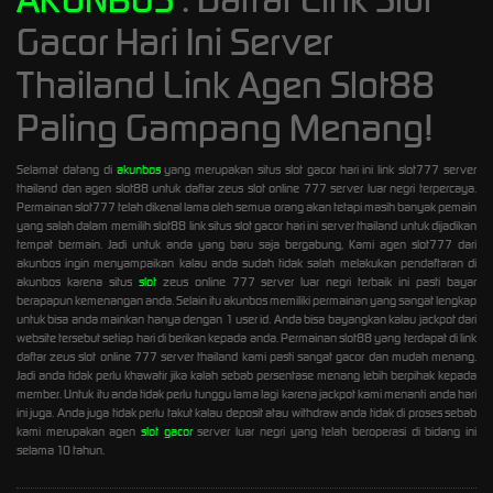
Gacor Hari Ini Server
Thailand Link Agen Slot88
Paling Gampang Menang!
Selamat datang di
akunbos
yang merupakan situs slot gacor hari ini link slot777 server
thailand dan agen slot88 untuk daftar zeus slot online 777 server luar negri terpercaya.
Permainan slot777 telah dikenal lama oleh semua orang akan tetapi masih banyak pemain
yang salah dalam memilih slot88 link situs slot gacor hari ini server thailand untuk dijadikan
tempat bermain. Jadi untuk anda yang baru saja bergabung, Kami agen slot777 dari
akunbos ingin menyampaikan kalau anda sudah tidak salah melakukan pendaftaran di
akunbos karena situs
slot
zeus online 777 server luar negri terbaik ini pasti bayar
berapapun kemenangan anda. Selain itu akunbos memiliki permainan yang sangat lengkap
untuk bisa anda mainkan hanya dengan 1 user id. Anda bisa bayangkan kalau jackpot dari
website tersebut setiap hari di berikan kepada anda. Permainan slot88 yang terdapat di link
daftar zeus slot online 777 server thailand kami pasti sangat gacor dan mudah menang.
Jadi anda tidak perlu khawatir jika kalah sebab persentase menang lebih berpihak kepada
member. Untuk itu anda tidak perlu tunggu lama lagi karena jackpot kami menanti anda hari
ini juga. Anda juga tidak perlu takut kalau deposit atau withdraw anda tidak di proses sebab
kami merupakan agen
slot gacor
server luar negri yang telah beroperasi di bidang ini
selama 10 tahun.