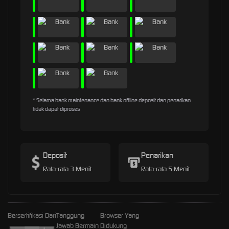
* Selama bank maintenance dan bank offline deposit dan penarikan
tidak dapat diproses
Deposit
Penarikan
Rata-rata 3 Menit
Rata-rata 5 Menit
Bersertifikasi Dari
Tanggung
Browser Yang
Jawab Bermain
Didukung