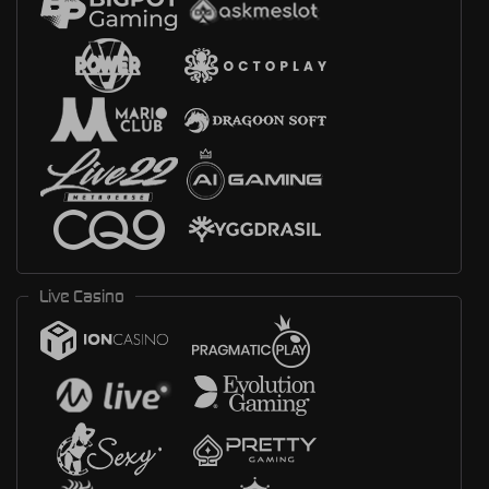
Live Casino