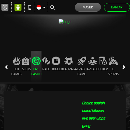
MASUK
DAFTAR
HOT
SLOTS
LIVE
RACE
TOGEL
OLAHRAGA
CRASH
ARCADE
POKER
E-
SABUN
GAMES
CASINO
GAME
SPORTS
AYAM
Choice adalah
brand hiburan
live asal Eropa
yang