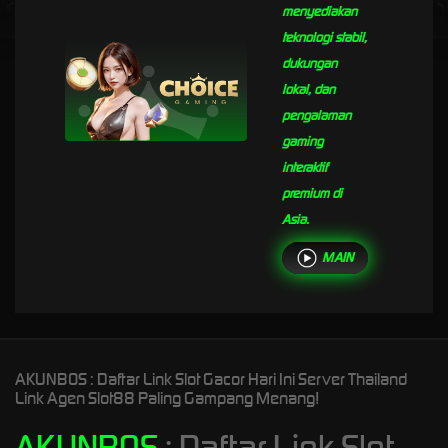
menyediakan
teknologi stabil,
dukungan
lokal, dan
pengalaman
gaming
interaktif
premium di
Asia.
MAIN
AKUNBOS : Daftar Link Slot Gacor Hari Ini Server Thailand
Link Agen Slot88 Paling Gampang Menang!
AKUNBOS
: Daftar Link Slot