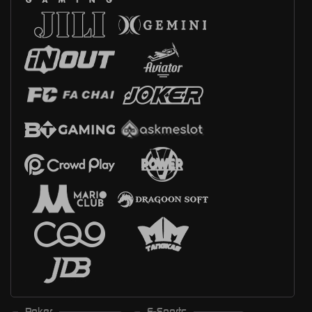
Poker
E-Sports