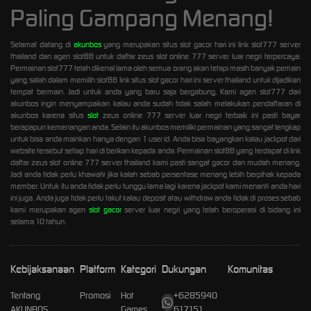
Paling Gampang Menang!
Selamat datang di
akunbos
yang merupakan situs slot gacor hari ini link slot777 server
thailand dan agen slot88 untuk daftar zeus slot online 777 server luar negri terpercaya.
Permainan slot777 telah dikenal lama oleh semua orang akan tetapi masih banyak pemain
yang salah dalam memilih slot88 link situs slot gacor hari ini server thailand untuk dijadikan
tempat bermain. Jadi untuk anda yang baru saja bergabung, Kami agen slot777 dari
akunbos ingin menyampaikan kalau anda sudah tidak salah melakukan pendaftaran di
akunbos karena situs
slot
zeus online 777 server luar negri terbaik ini pasti bayar
berapapun kemenangan anda. Selain itu akunbos memiliki permainan yang sangat lengkap
untuk bisa anda mainkan hanya dengan 1 user id. Anda bisa bayangkan kalau jackpot dari
website tersebut setiap hari di berikan kepada anda. Permainan slot88 yang terdapat di link
daftar zeus slot online 777 server thailand kami pasti sangat gacor dan mudah menang.
Jadi anda tidak perlu khawatir jika kalah sebab persentase menang lebih berpihak kepada
member. Untuk itu anda tidak perlu tunggu lama lagi karena jackpot kami menanti anda hari
ini juga. Anda juga tidak perlu takut kalau deposit atau withdraw anda tidak di proses sebab
kami merupakan agen
slot gacor
server luar negri yang telah beroperasi di bidang ini
selama 10 tahun.
Kebijaksanaan
Platform
Kategori
Dukungan
Komunitas
Tentang
Promosi
Hot
+6285940
AKUNBOS
Games
617151