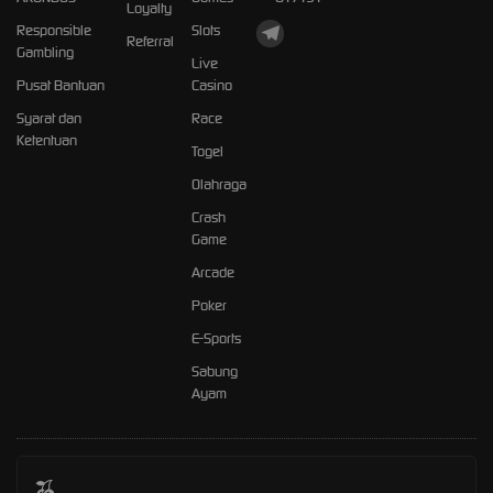
Loyalty
Responsible
Slots
Referral
Gambling
Live
Pusat Bantuan
Casino
Syarat dan
Race
Ketentuan
Togel
Olahraga
Crash
Game
Arcade
Poker
E-Sports
Sabung
Ayam