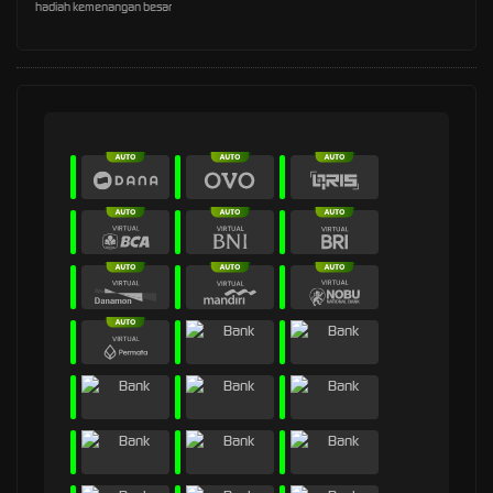
hadiah kemenangan besar