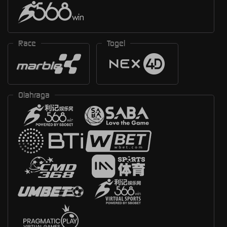
Race
Togel
Olahraga